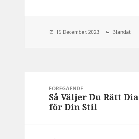
den
15 December, 2023
Blandat
Inläggsnavigering
FÖREGÅENDE
Så Väljer Du Rätt D
:
för Din Stil