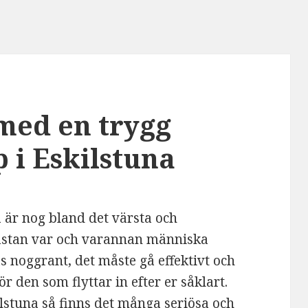
 med en trygg
p i Eskilstuna
da är nog bland det värsta och
nästan var och varannan människa
s noggrant, det måste gå effektivt och
ör den som flyttar in efter er såklart.
kilstuna så finns det många seriösa och