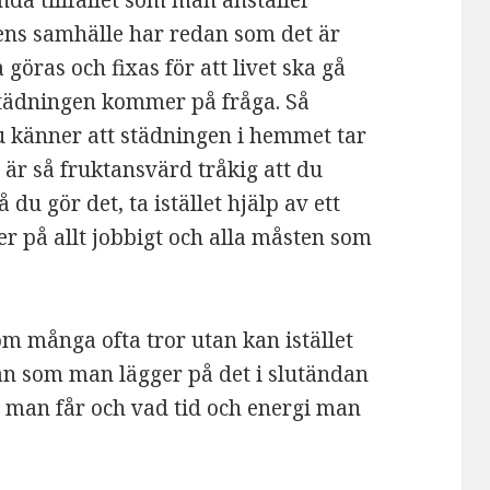
nda tillfället som man anställer
ens samhälle har redan som det är
göras och fixas för att livet ska gå
städningen kommer på fråga. Så
du känner att städningen i hemmet tar
t är så fruktansvärd tråkig att du
du gör det, ta istället hjälp av ett
ner på allt jobbigt och alla måsten som
om många ofta tror utan kan istället
n som man lägger på det i slutändan
p man får och vad tid och energi man