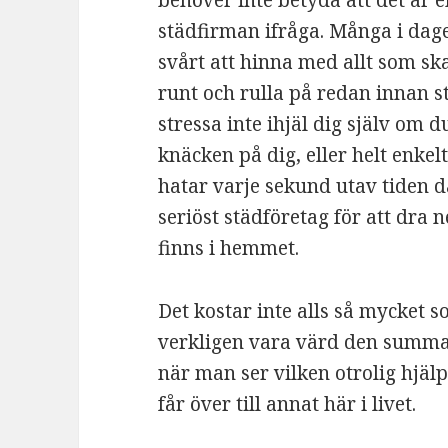
behöver inte betyda att det är e
städfirman ifråga. Många i dag
svårt att hinna med allt som ska 
runt och rulla på redan innan 
stressa inte ihjäl dig själv om 
knäcken på dig, eller helt enkel
hatar varje sekund utav tiden då 
seriöst städföretag för att dra 
finns i hemmet.
Det kostar inte alls så mycket s
verkligen vara värd den summa
när man ser vilken otrolig hjäl
får över till annat här i livet.